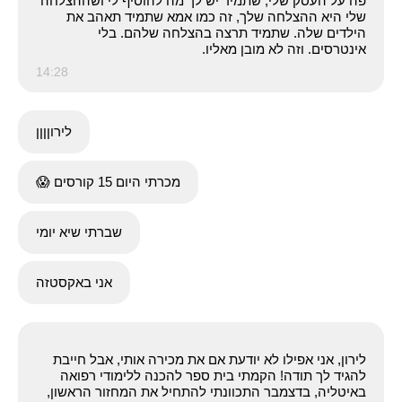
פה על העסק שלי, שתמיד יש לך מה להוסיף לי ושההצלחה
שלי היא ההצלחה שלך, זה כמו אמא שתמיד תאהב את
הילדים שלה. שתמיד תרצה בהצלחה שלהם. בלי
אינטרסים. וזה לא מובן מאליו.
14:28
לירוןןןן
מכרתי היום 15 קורסים 😱
שברתי שיא יומי
אני באקסטזה
לירון, אני אפילו לא יודעת אם את מכירה אותי, אבל חייבת
להגיד לך תודה! הקמתי בית ספר להכנה ללימודי רפואה
באיטליה, בדצמבר התכוונתי להתחיל את המחזור הראשון,