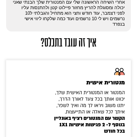
אחרי השיחה הראשונה שלי עם המנטורית שלך הבנתי שאני
יכולה ומסוגלת להריץ מחזור פיילוט קטן ולהתנסות עליו
לפני דצמבר, עוד חודש וחצי הוא מתחיל והגבלתי ל10
נרשמים ויש לי 10 נרשמים ועוד כמה שלקחו ליווי אישי
בנפרד
איך זה עובד בתכלס?
מנטורית אישית
המנטור או המנטורית האישית שלך,
יכוונו אותך בכל צעד לאורך הדרך,
יתנו משוב ויראו לך מה ואיך לשפר,
איתך לכל שאלה או התייעצות.
הקשר עם המנטורים רציף באונליין
בנוסף ל- 2 פגישות אישיות 1X1
בכל חודש