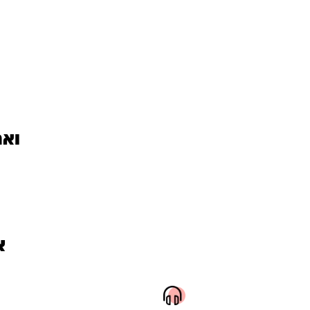
ואת
א