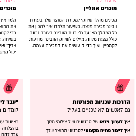
שיעור 07
שיעור 08
מוכרים אונליין
מוכרים 
מכינים מהלך שיווקי למכירת המוצר שלך בעזרת
נלמד איך
וובינר מכירה מנצח. בשיעור תלמדו איך להכין את
את המוצר
כל המהלך מא' עד ת': בנית הוובינר בצורה נכונה
כדי לקנו
כולל מצגת מלווה, מיילים לשיווק הוובינר, מודעות
בשיחה, אי
לקמפיין, ואיך בדיוק עושים את המכירה עצמה.
אליך" וא
יכול ממש
הדרכות טכניות מפורטות
״עבד לי
גם לאנשים לא טכניים בעליל
לומדים 
איך
לערוך וידאו
של סרטונים ושל צילומי מסך
ראיונות ע
בהצלחה - 
איך
ליצור פתיח מקצועי
לסרטוני המוצר שלך
עבד להם מ